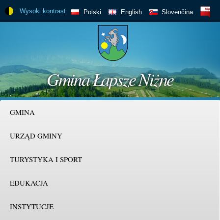
Przejdź
Wysoki kontrast
BIP
Polski
English
Slovenčina
do
treści
Gmina Łapsze Niżne
GMINA
URZĄD GMINY
TURYSTYKA I SPORT
EDUKACJA
INSTYTUCJE