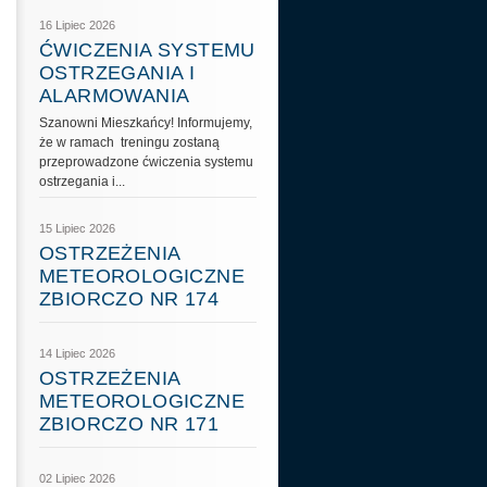
16 Lipiec 2026
ĆWICZENIA SYSTEMU
OSTRZEGANIA I
ALARMOWANIA
Szanowni Mieszkańcy! Informujemy,
że w ramach treningu zostaną
przeprowadzone ćwiczenia systemu
ostrzegania i...
15 Lipiec 2026
OSTRZEŻENIA
METEOROLOGICZNE
ZBIORCZO NR 174
14 Lipiec 2026
OSTRZEŻENIA
METEOROLOGICZNE
ZBIORCZO NR 171
02 Lipiec 2026