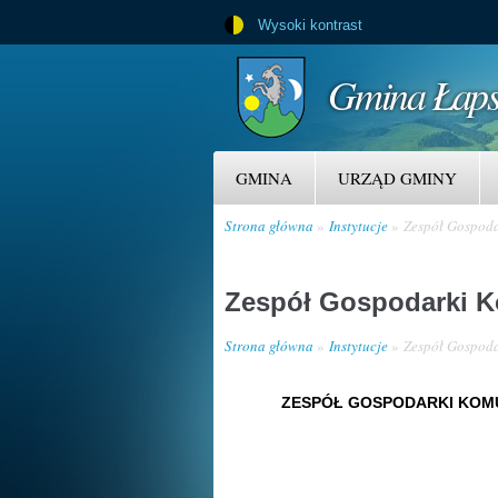
Wysoki kontrast
Gmina Łaps
GMINA
URZĄD GMINY
Strona główna
Instytucje
Zespół Gospoda
Zespół Gospodarki K
Strona główna
Instytucje
Zespół Gospoda
ZESPÓŁ GOSPODARKI KOMU