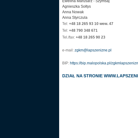
Ewelina Marusarz - Szymsaj
Agnieszka Sołtys
Anna Nowak
Anna Styrczula
Tel:
+48 18 265 93 10 wew. 47
Tel:
+48 790 348 671
Tel./fax:
+48 18 265 90 23
e-mail:
zgkm@lapszenizne.pl
BIP:
https://bip.malopolska.pl/zgkmlapszeniz
DZIAŁ NA STRONIE WWW.LAPSZE