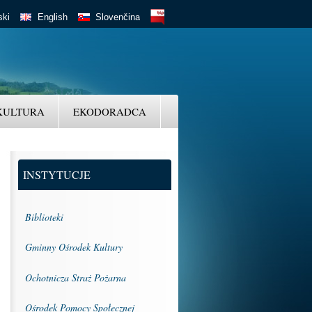
BIP
ski
English
Slovenčina
KULTURA
EKODORADCA
INSTYTUCJE
Biblioteki
Gminny Ośrodek Kultury
Ochotnicza Straż Pożarna
Ośrodek Pomocy Społecznej