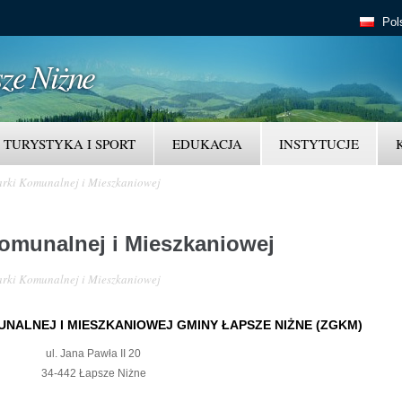
Przejdź
Pol
do
treści
ze Niżne
TURYSTYKA I SPORT
EDUKACJA
INSTYTUCJE
rki Komunalnej i Mieszkaniowej
omunalnej i Mieszkaniowej
rki Komunalnej i Mieszkaniowej
NALNEJ I MIESZKANIOWEJ GMINY ŁAPSZE NIŻNE
(ZGKM)
ul. Jana Pawła II 20
34-442 Łapsze Niżne